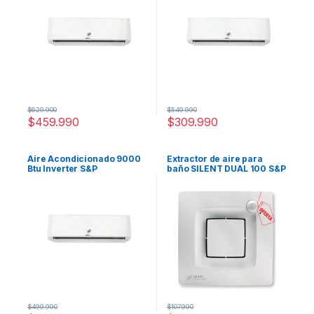
$
629.900
$
549.990
$
459.990
$
309.990
Aire Acondicionado 9000
Extractor de aire para
Btu Inverter S&P
baño SILENT DUAL 100 S&P
$
499.990
$
107.990