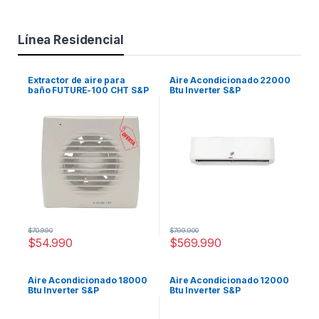
Línea Residencial
Extractor de aire para
Aire Acondicionado 22000
baño FUTURE-100 CHT S&P
Btu Inverter S&P
$
70.990
$
799.900
$
54.990
$
569.990
Aire Acondicionado 18000
Aire Acondicionado 12000
Btu Inverter S&P
Btu Inverter S&P