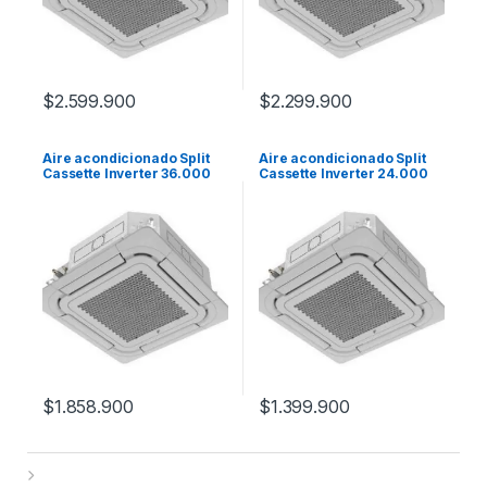
$
2.599.900
$
2.299.900
Aire acondicionado Split
Aire acondicionado Split
Cassette Inverter 36.000
Cassette Inverter 24.000
S&P
S&P
$
1.858.900
$
1.399.900