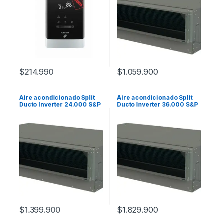
$
214.990
$
1.059.900
Aire acondicionado Split
Aire acondicionado Split
Ducto Inverter 24.000 S&P
Ducto Inverter 36.000 S&P
$
1.399.900
$
1.829.900