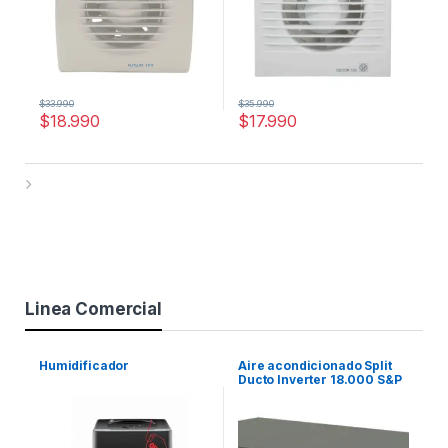
$
33.990
$
35.990
$
18.990
$
17.990
Linea Comercial
Humidificador
Aire acondicionado Split
Ducto Inverter 18.000 S&P