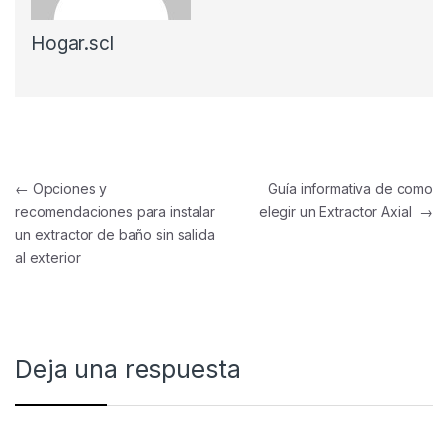
Hogar.scl
Navegación de entradas
←
Opciones y
Guía informativa de como
recomendaciones para instalar
elegir un Extractor Axial
→
un extractor de baño sin salida
al exterior
Deja una respuesta