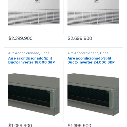
$
2.399.900
$
2.699.900
Aire Acondicionado
,
Linea
Aire Acondicionado
,
Linea
Comercial
Comercial
Aire acondicionado Split
Aire acondicionado Split
Ducto Inverter 18.000 S&P
Ducto Inverter 24.000 S&P
$
1.059.900
$
1.399.900