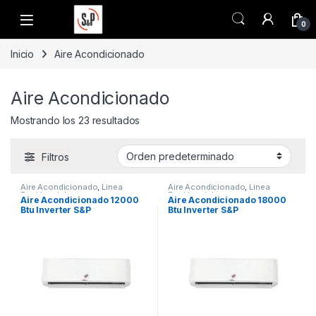
Saltar a la navegación
Saltar al contenido
0
Inicio
Aire Acondicionado
Aire Acondicionado
Mostrando los 23 resultados
Filtros
Aire Acondicionado
,
Linea
Aire Acondicionado
,
Linea
Residencial
Residencial
Aire Acondicionado 12000
Aire Acondicionado 18000
Btu Inverter S&P
Btu Inverter S&P