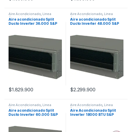
Aire Acondicionado
,
Linea
Aire Acondicionado
,
Linea
Comercial
Comercial
Aire acondicionado Split
Aire acondicionado Split
Ducto Inverter 36.000 S&P
Ducto Inverter 48.000 S&P
$
1.829.900
$
2.299.900
Aire Acondicionado
,
Linea
Aire Acondicionado
,
Linea
Comercial
Residencial
Aire acondicionado Split
Aire Acondicionado Split
Ducto Inverter 60.000 S&P
Inverter 18000 BTU S&P