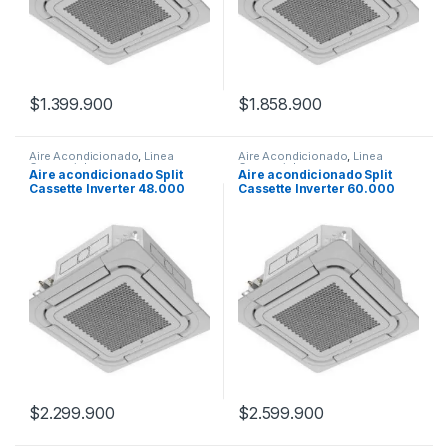
$
1.399.900
$
1.858.900
Aire Acondicionado
,
Linea
Aire Acondicionado
,
Linea
Comercial
Comercial
Aire acondicionado Split
Aire acondicionado Split
Cassette Inverter 48.000
Cassette Inverter 60.000
S&P
S&P
$
2.299.900
$
2.599.900