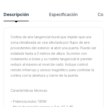
Descripción
Especificación
Come
Cortina de aire tangencial mural que impide que una
zona climatizada se vea afectada por flujos de aire
procedentes del exterior al abrir una puerta. Puede ser
instalada hasta a 3 metros de altura. Su motor con
rodamiento a bolas y su rodete tangencial le permite
reducir al máximo el nivel de ruido. Incluye control
remoto infrarrojo y sensor magnético para controlar la
cortina con la abertura y cierre de la puerta.
Características técnicas:
– Potencia motor: 130W
– Nivel de presión sonora a 3 m: 43,2 dB