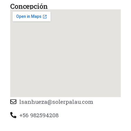
Concepción
lsanhueza@solerpalau.com
+56 982594208