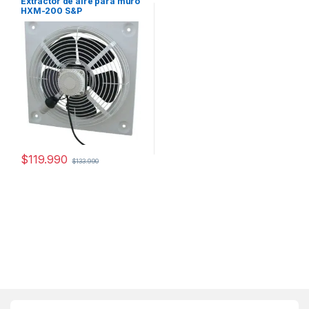
Extractor de aire para muro
HXM-200 S&P
$
119.990
$
133.990