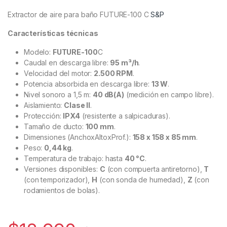
Extractor de aire para baño FUTURE-100 C
S&P
Características técnicas
Modelo:
FUTURE-100
C
Caudal en descarga libre:
95 m³/h
.
Velocidad del motor:
2.500 RPM
.
Potencia absorbida en descarga libre:
13 W
.
Nivel sonoro a 1,5 m:
40 dB(A)
(medición en campo libre).
Aislamiento:
Clase II
.
Protección:
IPX4
(resistente a salpicaduras).
Tamaño de ducto:
100 mm
.
Dimensiones (AnchoxAltoxProf.):
158 x 158 x 85 mm
.
Peso:
0,44 kg
.
Temperatura de trabajo: hasta
40 °C
.
Versiones disponibles:
C
(con compuerta antiretorno),
T
(con temporizador),
H
(con sonda de humedad),
Z
(con
rodamientos de bolas).