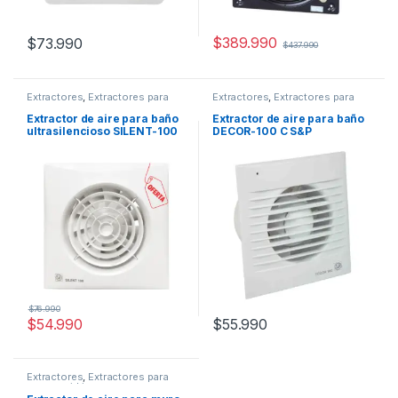
$
389.990
$
73.990
$
437.990
Extractores
,
Extractores para
Extractores
,
Extractores para
baño
baño
Extractor de aire para baño
Extractor de aire para baño
ultrasilencioso SILENT-100
DECOR-100 C S&P
CRZ
$
76.990
$
54.990
$
55.990
Extractores
,
Extractores para
muro o vidrio