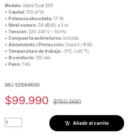
Modelo:
Silent Dual 200
•
Caudal:
170 m³/h.
•
Potencia absorbida:
17 W.
•
Nivel sonoro:
34 dB(A) a 3 m.
•
Tensión:
220-240 V – 50 Hz.
•
Compuerta antirretorno:
Incluida.
•
Aislamiento / Protección:
Clase II / IP45.
•
Temperatura de trabajo:
-5°C /+40 °C.
•
Ø conducto:
125 mm.
•
Peso:
1 KG
SKU: 5210641000
$
99.990
$
150.990
Extractor de aire para baño SILENT DUAL 200 S&P cantidad
Añadir al carrito