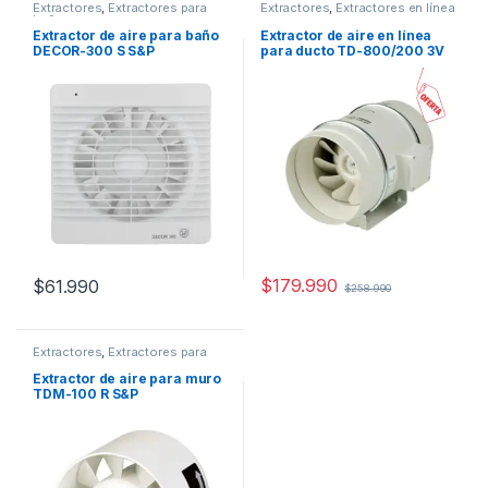
Extractores
,
Extractores para
Extractores
,
Extractores en línea
baño
Extractor de aire para baño
Extractor de aire en línea
DECOR-300 S S&P
para ducto TD-800/200 3V
MIXVENT S&P
$
179.990
$
61.990
$
258.990
Extractores
,
Extractores para
muro o vidrio
Extractor de aire para muro
TDM-100 R S&P