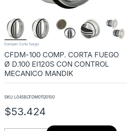
Damper Corta fuego
CFDM-100 COMP. CORTA FUEGO
Ø D.100 EI120S CON CONTROL
MECANICO MANDIK
SKU: L045BCFDM01120100
$
53.424
CFDM-100 COMP. CORTA FUEGO Ø D.100 EI120S CON CONTR