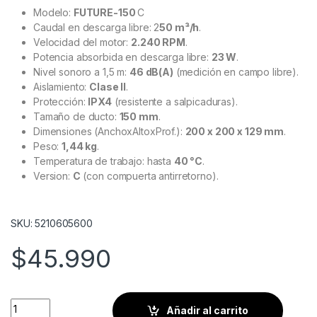
Modelo:
FUTURE-150
C
Caudal en descarga libre: 2
50 m³/h
.
Velocidad del motor:
2.240 RPM
.
Potencia absorbida en descarga libre:
23 W
.
Nivel sonoro a 1,5 m:
46 dB(A)
(medición en campo libre).
Aislamiento:
Clase II
.
Protección:
IPX4
(resistente a salpicaduras).
Tamaño de ducto:
150 mm
.
Dimensiones (AnchoxAltoxProf.):
200 x 200 x 129 mm
.
Peso:
1,44 kg
.
Temperatura de trabajo: hasta
40 °C
.
Version:
C
(con compuerta antirretorno).
SKU: 5210605600
$
45.990
Extractor de aire para baño FUTURE-150 C S&P cantidad
Añadir al carrito