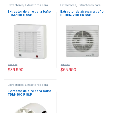
Extractores
,
Extractores para
Extractores
,
Extractores para
baño
baño
Extractor de aire para baño
Extractor de aire para baño
EDM-100 C S&P
DECOR-200 CR S&P
$
42.990
$
70.990
$
39.990
$
65.990
Extractores
,
Extractores para
muro o vidrio
Extractor de aire para muro
TDM-100 R S&P