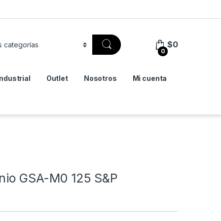
$
0
0
Industrial
Outlet
Nosotros
Mi cuenta
minio GSA-M0 125 S&P