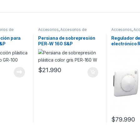
rios de
Accesorios
,
Accesorios de
Accesorios
,
Acc
Montaje
cción para
Persiana de sobrepresión
Regulador de
S&P
PER-W 160 S&P
electrónico
$
21.990
$
79.990