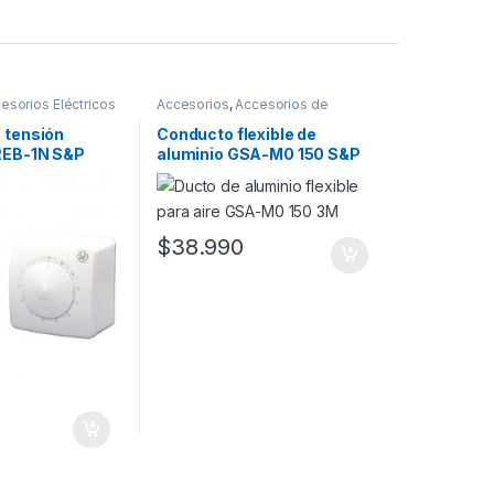
esorios Eléctricos
Accesorios
,
Accesorios de
Montaje
 tensión
Conducto flexible de
 REB-1N S&P
aluminio GSA-M0 150 S&P
$
38.990