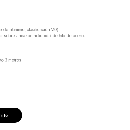
de aluminio, clasificación M0).
er sobre armazón helicoidal de hilo de acero.
to 3 metros
S&P cantidad
rrito