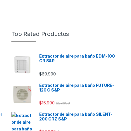
Top Rated Productos
Extractor de aire para baño EDM-100
CR S&P
$
69.990
Extractor de aire para baño FUTURE-
120 C S&P
$
15.990
$
27.990
er
Extractor de aire para baño SILENT-
200 CRZ S&P