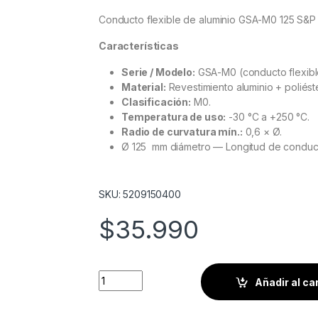
Conducto flexible de aluminio GSA-M0 125 S&P
Características
Serie / Modelo:
GSA-M0 (conducto flexible 
Material:
Revestimiento aluminio + poliést
Clasificación:
M0.
Temperatura de uso:
-30 °C a +250 °C.
Radio de curvatura mín.:
0,6 × Ø.
Ø 125 mm diámetro — Longitud de conduc
SKU: 5209150400
$
35.990
Conducto flexible de aluminio GSA-M0 125 
Añadir al ca