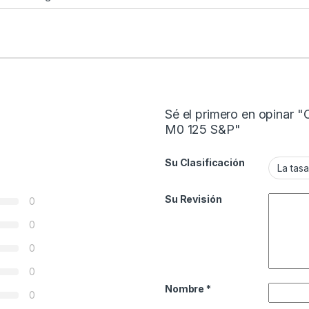
Sé el primero en opinar "
M0 125 S&P"
Su Clasificación
Su Revisión
0
0
0
0
Nombre
*
0