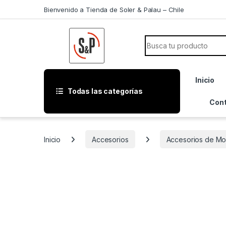
Saltar a la navegación
Saltar al contenido
Bienvenido a Tienda de Soler & Palau – Chile
Búsqueda de:
Inicio
Todas las categorías
Con
Inicio
Accesorios
Accesorios de Mo