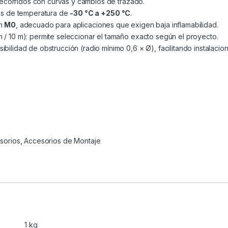
a recorridos con curvas y cambios de trazado.
gos de temperatura de
-30 °C a +250 °C
.
ón
M0
, adecuado para aplicaciones que exigen baja inflamabilidad.
 / 10 m): permite seleccionar el tamaño exacto según el proyecto.
ibilidad de obstrucción (radio mínimo 0,6 × Ø), facilitando instalaci
sorios
,
Accesorios de Montaje
1 kg