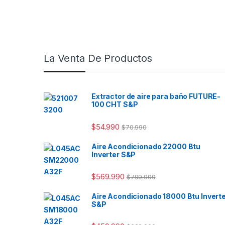
La Venta De Productos
Extractor de aire para baño FUTURE-
100 CHT S&P
$
54.990
$
70.990
Aire Acondicionado 22000 Btu
Inverter S&P
$
569.990
$
799.900
Aire Acondicionado 18000 Btu Invert
S&P