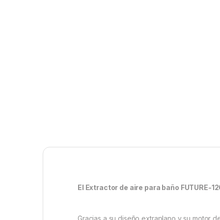
El Extractor de aire para baño FUTURE-1
Gracias a su diseño extraplano y su motor de