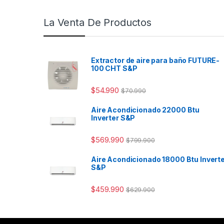
La Venta De Productos
Extractor de aire para baño FUTURE-
100 CHT S&P
$
54.990
$
70.990
Aire Acondicionado 22000 Btu
Inverter S&P
$
569.990
$
799.900
Aire Acondicionado 18000 Btu Invert
S&P
$
459.990
$
629.900