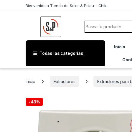
Saltar a la navegación
Saltar al contenido
Bienvenido a Tienda de Soler & Palau – Chile
Búsqueda de:
Inicio
Todas las categorías
Con
Inicio
Extractores
Extractores para 
-
43%