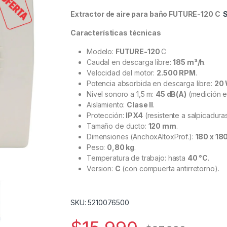
Extractor de aire para baño FUTURE-120 C
Características técnicas
Modelo:
FUTURE-120
C
Caudal en descarga libre:
185 m³/h
.
Velocidad del motor:
2.500 RPM
.
Potencia absorbida en descarga libre:
20
Nivel sonoro a 1,5 m:
45 dB(A)
(medición e
Aislamiento:
Clase II
.
Protección:
IPX4
(resistente a salpicaduras
Tamaño de ducto:
120 mm
.
Dimensiones (AnchoxAltoxProf.):
180 x 18
Peso:
0,80 kg
.
Temperatura de trabajo: hasta
40 °C
.
Version:
C
(con compuerta antirretorno).
SKU: 5210076500