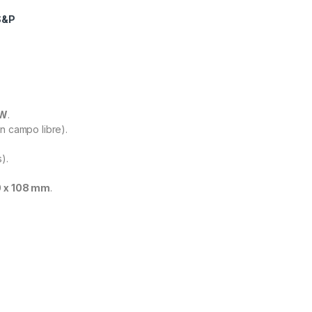
S&P
 W
.
n campo libre).
).
0 x 108 mm
.