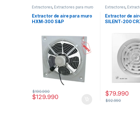
Extractores
,
Extractores para muro
Extractores
,
Extrac
o vidrio
Extractor de aire para muro
Extractor de ai
HXM-300 S&P
SILENT-200 CR
$
190.990
$
79.990
$
129.990
$
92.990