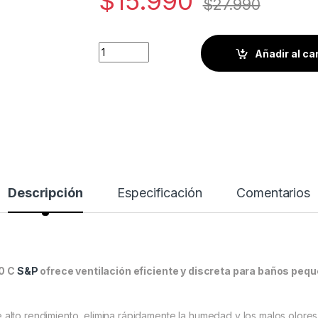
$
15.990
$
27.990
Extractor de aire para baño FUTURE-120 C 
Añadir al ca
Descripción
Especificación
Comentarios
20 C
S&P
ofrece ventilación eficiente y discreta para baños peq
 alto rendimiento, elimina rápidamente la humedad y los malos olores