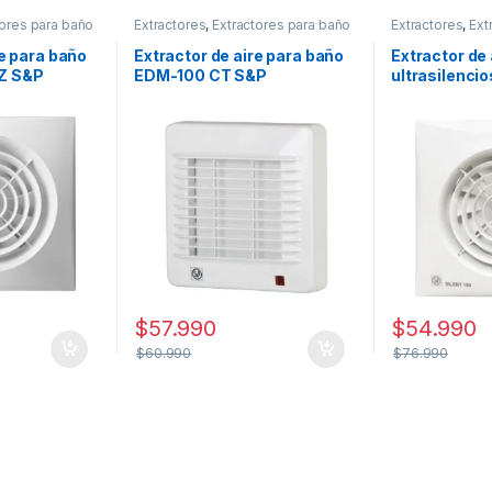
tores para baño
Extractores
,
Extractores para baño
Extractores
,
Ext
re para baño
Extractor de aire para baño
Extractor de
Z S&P
EDM-100 CT S&P
ultrasilenci
CRZ
$
57.990
$
54.990
$
60.990
$
76.990