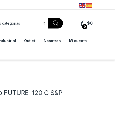
$
0
0
Industrial
Outlet
Nosotros
Mi cuenta
año FUTURE-120 C S&P