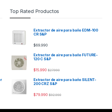
Top Rated Productos
Extractor de aire para baño EDM-100
CR S&P
$
69.990
Extractor de aire para baño FUTURE-
120 C S&P
$
15.990
$
27.990
er
Extractor de aire para baño SILENT-
200 CRZ S&P
$
79.990
$
92.990