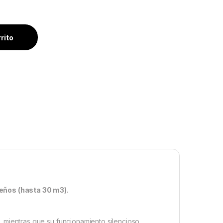
S&P cantidad
rrito
ueños (hasta 30 m3).
, mientras que su funcionamiento silencioso