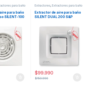
ractores para baño
Extractores
,
Extractores para baño
 aire para baño
Extractor de aire para baño
oso SILENT-100
SILENT DUAL 200 S&P
$
99.990
$
150.990