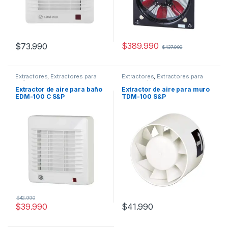
$
389.990
$
73.990
$
437.990
Extractores
,
Extractores para
Extractores
,
Extractores para
baño
muro o vidrio
Extractor de aire para baño
Extractor de aire para muro
EDM-100 C S&P
TDM-100 S&P
$
42.990
$
39.990
$
41.990