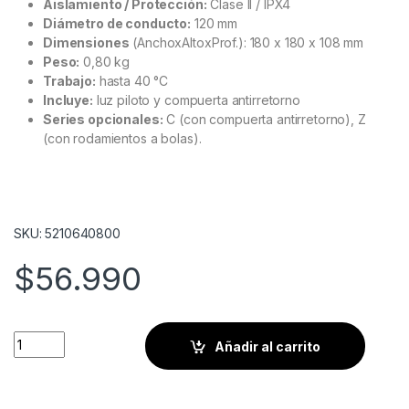
Aislamiento / Protección:
Clase II / IPX4
Diámetro de conducto:
120 mm
Dimensiones
(AnchoxAltoxProf.): 180 x 180 x 108 mm
Peso:
0,80 kg
Trabajo:
hasta 40 °C
Incluye:
luz piloto y compuerta antirretorno
Series opcionales:
C (con compuerta antirretorno), Z
(con rodamientos a bolas).
SKU: 5210640800
$
56.990
Extractor de aire para baño DECOR-200 CZ Design S&P canti
Añadir al carrito