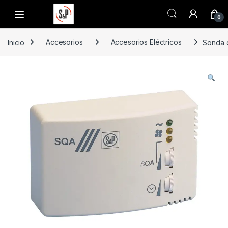
Saltar a la navegación
Saltar al contenido
0
Inicio
Accesorios
Accesorios Eléctricos
Sonda d